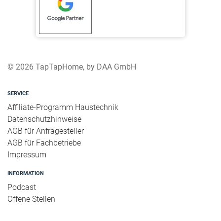
Badewannen
Whirlpools
Duschkabinen
Dampfduschen
© 2026 TapTapHome, by DAA GmbH
Heimsauna
WC Becken
SERVICE
Badezimmer gestalten
Affiliate-Programm Haustechnik
Badmöbel
Datenschutzhinweise
AGB für Anfragesteller
Accessoires
AGB für Fachbetriebe
Warmwasserbereitung
Impressum
Badheizungen
INFORMATION
Badausstellungen
Podcast
Offene Stellen