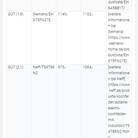
duktliste/EH
645BB17)
GUT (1,9)
Siemens/EH
1140,-
1102,-
[weitere
675FN27E
Informatione
n bei
Siemens]
(https://www
.siemens-
home.de/pro
duktliste/EH
675FN27E)
GUT (2,1)
Neff/T54T86
975,-
1064,-
[weitere
N2
Informatione
n bei Neff]
(https://www
.neff.de/prod
ukte/kochfel
der/autarke-
elektro-
kochfelder-
mit-
induktion/T5
4T86N2.htm
l)