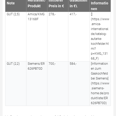
Hersteller/
mittlerer
Gaskosten
Note
Informatio
Produkt
Preis in €
in €\
nen
GUT (2,5)
Amica/KMG
278,-
417,-
[]
13168F
(https://www
.amica-
international.
de/katalog-
autarke-
kochfelder.ht
ml?
p=KMG_131
68_F)
GUT (2,2)
Siemens/ER
700,-
584,-
[Information
626PB70D
en zum
Gaskochfeld
bei Siemens]
(https://www
.siemens-
home.de/pro
duktliste/ER
626PB70D)