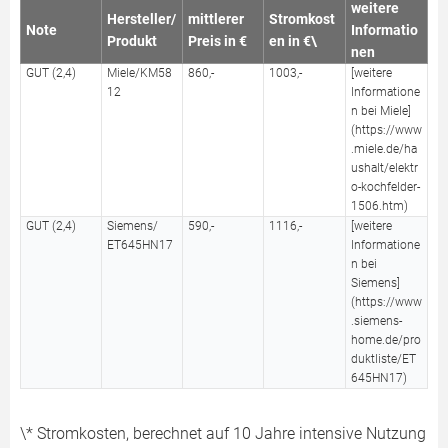
weitere
Hersteller/
mittlerer
Stromkost
Note
Informatio
Produkt
Preis in €
en in €\
nen
GUT (2,4)
Miele/KM58
860,-
1003,-
[weitere
12
Informatione
n bei Miele]
(https://www
.miele.de/ha
ushalt/elektr
o-kochfelder-
1506.htm)
GUT (2,4)
Siemens/
590,-
1116,-
[weitere
ET645HN17
Informatione
n bei
Siemens]
(https://www
.siemens-
home.de/pro
duktliste/ET
645HN17)
\* Stromkosten, berechnet auf 10 Jahre intensive Nutzung