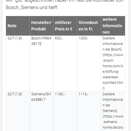
Mit "gut" abgeschnitten haben im Test die Kochfelder von
Bosch, Siemens und Neff.
weitere
Hersteller/
mittlerer
Stromkost
Note
Informatio
Produkt
Preis in €
en in €\
nen
GUT (1,8)
Bosch/PIB64
650,-
1003-,
[weitere
5B17E
Informatione
n bei Bosch]
(https://www
.bosch-
home.com/d
e/stiftung-
warentest-
kochfeld.htm
l)
GUT (1,8)
Siemens/EH
1180,-
1116,-
[weitere
645BB17
Informatione
n bei
Siemens]
(https://www
.siemens-
home.de/pro